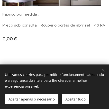
Fabrico por medida :
Preço sob consulta : Roupeiro portas de abrir ref . 716 RA
0,00
€
fabrico x medida
Utilizamos cookies para permitir o funcionamento adequado
e a segurança do site e para lhe oferecer a melhor
Cookies
experiência possível.
Adicionar ao carrinho
Aceitar apenas o necessário
Aceitar tudo