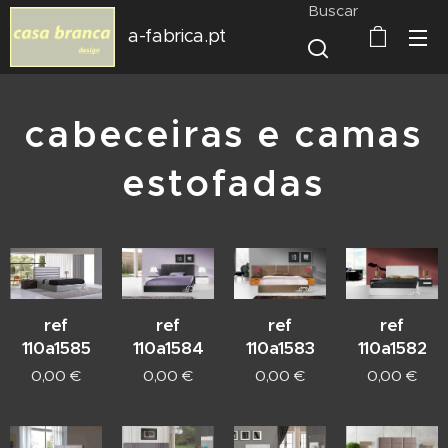
Buscar
a-fabrica.pt
cabeceiras e camas
estofadas
ref
ref
ref
ref
110a1585
110a1584
110a1583
110a1582
0,00
€
0,00
€
0,00
€
0,00
€