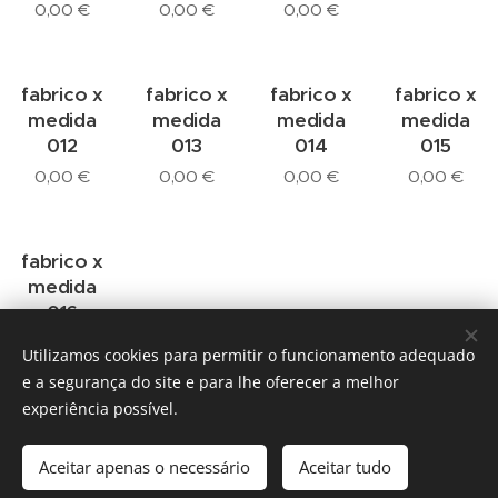
0,00
€
0,00
€
0,00
€
fabrico x
fabrico x
fabrico x
fabrico x
medida
medida
medida
medida
012
013
014
015
0,00
€
0,00
€
0,00
€
0,00
€
fabrico x
medida
016
0,00
€
Utilizamos cookies para permitir o funcionamento adequado
e a segurança do site e para lhe oferecer a melhor
experiência possível.
fabrico x medida
Aceitar apenas o necessário
Aceitar tudo
Cookies