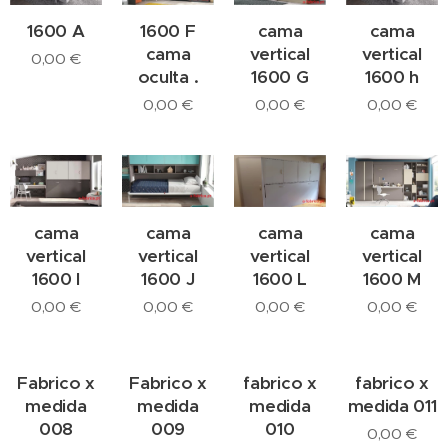
1600 A
1600 F
cama
cama
cama
vertical
vertical
0,00
€
oculta .
1600 G
1600 h
0,00
€
0,00
€
0,00
€
cama
cama
cama
cama
vertical
vertical
vertical
vertical
1600 I
1600 J
1600 L
1600 M
0,00
€
0,00
€
0,00
€
0,00
€
Fabrico x
Fabrico x
fabrico x
fabrico x
medida
medida
medida
medida 011
008
009
010
0,00
€