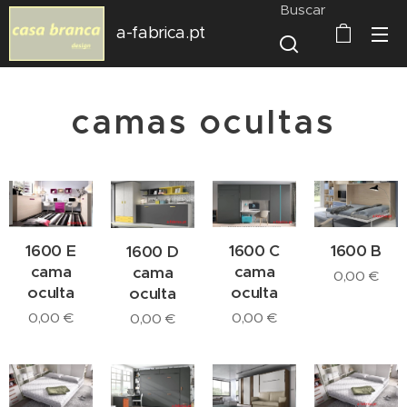
Buscar
a-fabrica.pt
camas ocultas
1600 E
1600 C
1600 B
1600 D
cama
cama
cama
0,00
€
oculta
oculta
oculta
0,00
€
0,00
€
0,00
€