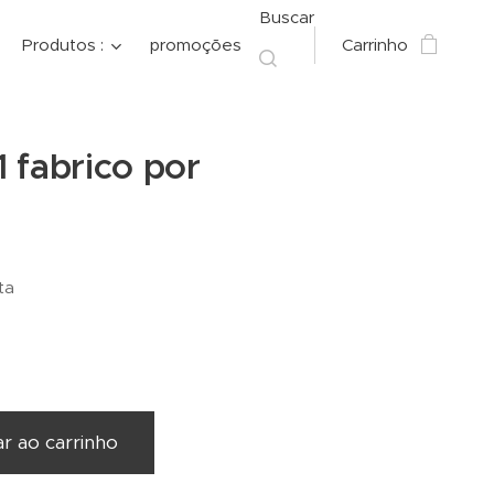
Buscar
Produtos :
promoções
Carrinho
 fabrico por
ta
ar ao carrinho