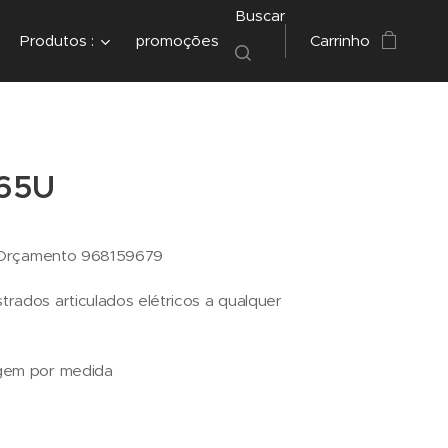
Buscar
Produtos :
promoções
Carrinho
65U
çamento 968159679
ados articulados elétricos a qualquer
tagem por medida