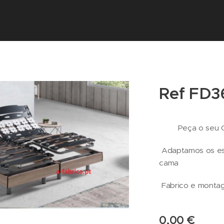
Ref FD3
Peça o seu Or
Adaptamos os estr
cama
Fabrico e mon
0,00
€