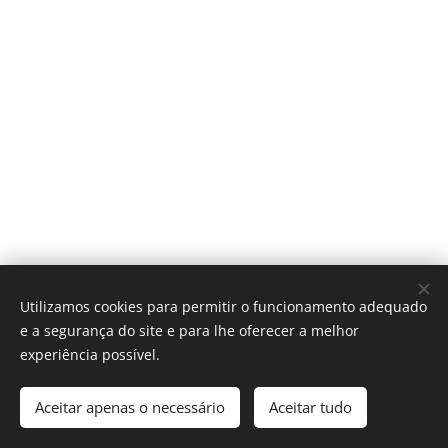
fabrico x medida
Utilizamos cookies para permitir o funcionamento adequado
e a segurança do site e para lhe oferecer a melhor
Cookies
experiência possível.
Adicionar ao carrinho
Aceitar apenas o necessário
Aceitar tudo