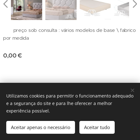
preço sob consulta : vários modelos de base \ fabrico
por medida
0,00
€
fabrico x medida
Utilizamos cookies para permitir o funcionamento adequado
e a segurança do site e para lhe oferecer a melhor
Cookies
experiência possível.
Adicionar ao carrinho
Aceitar apenas o necessário
Aceitar tudo