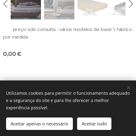
preço sob consulta : vários modelos de base \ fabrico
por medida
0,00
€
fabrico x medida
Utilizamos cookies para permitir o funcionamento adequado
e a segurança do site e para lhe oferecer a melhor
Cookies
experiência possível.
Adicionar ao carrinho
Aceitar apenas o necessário
Aceitar tudo