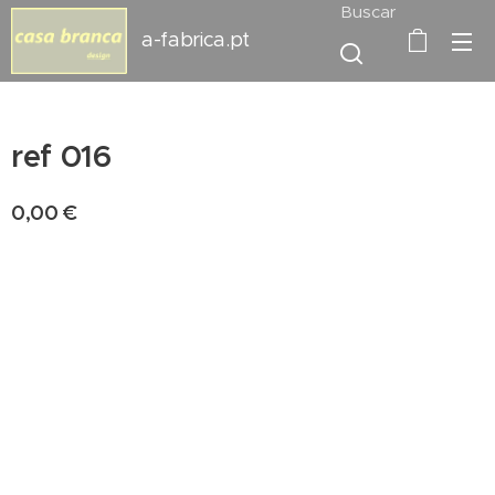
Buscar
a-fabrica.pt
ref 016
0,00
€