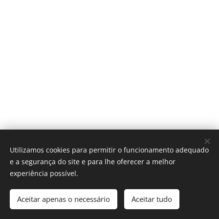
fabrico x medida
Utilizamos cookies para permitir o funcionamento adequado
e a segurança do site e para lhe oferecer a melhor
Cookies
experiência possível.
Adicionar ao carrinho
Aceitar apenas o necessário
Aceitar tudo