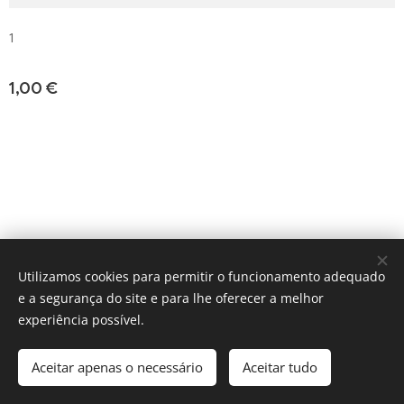
1
1,00
€
fabrico x medida
Utilizamos cookies para permitir o funcionamento adequado
e a segurança do site e para lhe oferecer a melhor
Cookies
experiência possível.
Adicionar ao carrinho
Aceitar apenas o necessário
Aceitar tudo