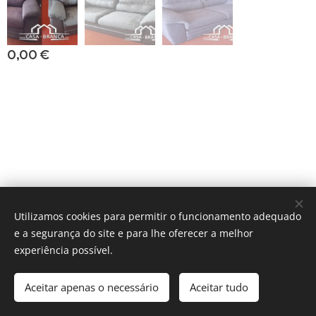
0,00
€
fabrico x medida
Utilizamos cookies para permitir o funcionamento adequado
e a segurança do site e para lhe oferecer a melhor
Cookies
experiência possível.
Adicionar ao carrinho
Aceitar apenas o necessário
Aceitar tudo