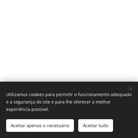
fabrico x medida
Utilizamos cookies para permitir o funcionamento adequado
e a segurança do site e para lhe oferecer a melhor
Cookies
experiência possível.
Adicionar ao carrinho
Aceitar apenas o necessário
Aceitar tudo