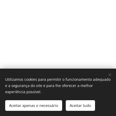
fabrico x medida
Utilizamos cookies para permitir o funcionamento adequado
e a segurança do site e para lhe oferecer a melhor
Cookies
experiência possível.
Adicionar ao carrinho
Aceitar apenas o necessário
Aceitar tudo