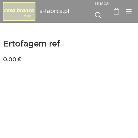
Buscar
a-fabrica.pt
Ertofagem ref
0,00
€