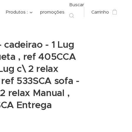
Buscar
Produtos :
promoções
Carrinho
 cadeirao - 1 Lug
eta , ref 405CCA
Lug c\ 2 relax
 ref 533SCA sofa -
 2 relax Manual ,
SCA Entrega
a