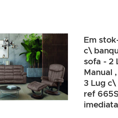
Em stok-
c\ banqu
sofa - 2 
Manual ,
3 Lug c\
ref 665
imediat