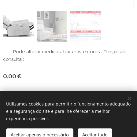
Pode alterar medidas, texturas e cores : Preço sob
consulta :
0,00
€
fabrico x medida
Utilizamos cookies para permitir o funcionamento adequado
e a segurança do site e para lhe oferecer a melhor
Cookies
experiência possível.
Adicionar ao carrinho
Aceitar apenas o necessário
Aceitar tudo